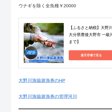
ウナギを除く全魚種￥20000
【ふるさと納税】大野川漁
大分県豊後大野市 一級河
まで】
楽天市場で見る
大野川漁協遊漁券のHP
大野川漁協遊漁券の管理河川