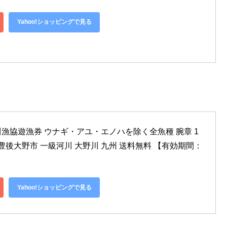
Yahoo!ショッピングで見る
漁協遊漁券 ウナギ・アユ・エノハを除く全魚種 腕章 1
豊後大野市 一級河川 大野川 九州 送料無料 【有効期間：
Yahoo!ショッピングで見る