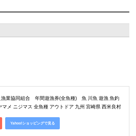
漁業協同組合　年間遊漁券(全魚種)　魚 川魚 遊漁 魚釣
 ヤマメ ニジマス 全魚種 アウトドア 九州 宮崎県 西米良村
Yahoo!ショッピングで見る