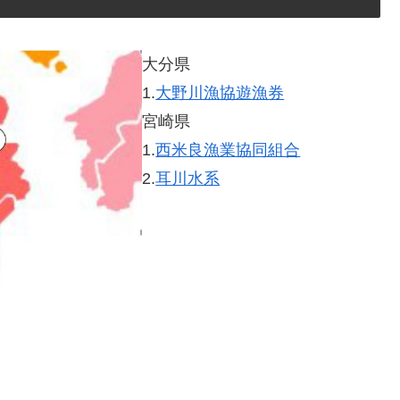
大分県
1.
大野川漁協遊漁券
宮崎県
1.
西米良漁業協同組合
2.
耳川水系