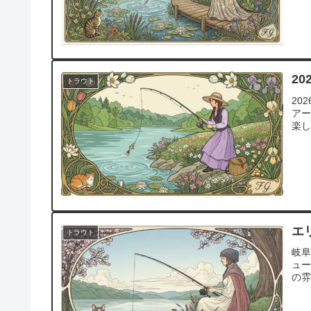
2
トラウト
20
ア
楽
エ
トラウト
岐
ュ
の