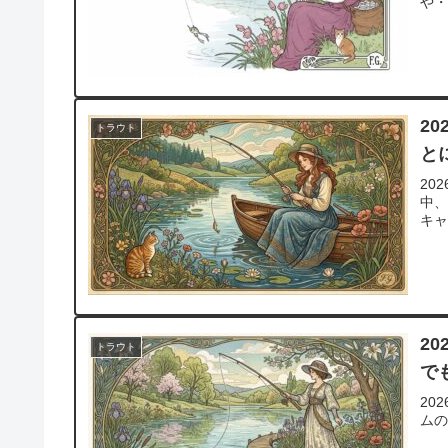
や
2
トラウト
と
20
中、
キ
2
トラウト
で
20
ム