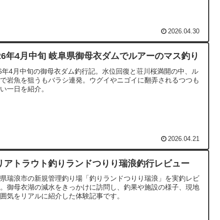
2026.04.30
026年4月中旬 岐阜県御母衣ダムでルアーのマス釣り
26年4月中旬の御母衣ダム釣行記。水位回復と荘川桜満開の中、ル
ーで岩魚を狙うもバラシ連発。ウグイやニゴイに翻弄されるつつも
しい一日を紹介。
2026.04.21
リアトラウト釣りランドつりり瑞浪釣行レビュー
阜県瑞浪市の新規管理釣り場「釣りランドつりり瑞浪」を実釣レビ
ー。御母衣湖の減水をきっかけに訪問し、釣果や施設の様子、現地
雰囲気をリアルに紹介した体験記事です。