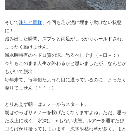
そして
昨年と同様
、今回も足が泥に埋まり動けない状態
に！
踏み出した瞬間、ズブッと両足がしっかりホールドされ、
まったく動けません。
減水時特有のヘドロ質の泥、恐るべしです（－口－；）
今年もこのまま人生が終わるかと思いましたが、なんとか
もがいて脱出！
毎年来て、毎年似たような目に遭っているのに、まったく
凝りてません（＾＾；）
とりあえず朝一はミノーからスタート。
朝はやっぱりミノーを投げたくなりますよね。ただ、思っ
た以上に浅く、水深は1ｍもない状態。ルアーを通すたび
ゴミばかり拾ってしまいます。流木や枯れ草が多く、まと