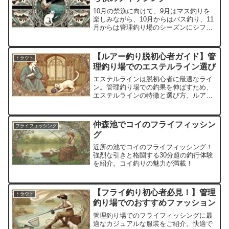
10月の禁漁に向けて、9月はマス釣りを
楽しみながら、10月からはバス釣り、11
月からは管理釣り場のシーズンにシフ
ト。季節ごとの釣りの楽しみ方をマスタ
ーして、充実した釣りライフを楽しも
う！
【ルアー釣り脱初心者ガイド】管
トラウト
理釣り場でのエステルライン選び
エステルラインは脱初心者に最適なライ
ン。管理釣り場での釣果を伸ばすため、
エステルラインの特徴と選び方、ルアー
との相性を徹底解説します。
仲森池でコイのフライフィッシン
フライフィッシング
グ
近所の池でコイのフライフィッシング！
強烈な引きと格闘する30分超の釣行体験
を紹介。コイ釣りの魅力が満載！
【フライ釣り初心者必見！】管理
トラウト
釣り場でのおすすめファッション
管理釣り場でのフライフィッシングに最
適なカジュアルな服装をご紹介。快適で