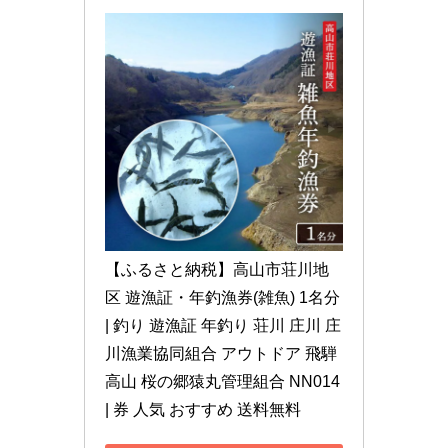
【ふるさと納税】高山市荘川地
区 遊漁証・年釣漁券(雑魚) 1名分 
| 釣り 遊漁証 年釣り 荘川 庄川 庄
川漁業協同組合 アウトドア 飛騨
高山 桜の郷猿丸管理組合 NN014 
| 券 人気 おすすめ 送料無料