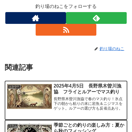
釣り場のねこをフォローする
釣り場のねこ
関連記事
2025年4月5日 長野県木曽川漁
トラウト
協 フライとルアーでマス釣り
長野県木曽川漁協で春のマス釣り！氷点
下の朝から粘りの末に岩魚＆ニジマスを
ゲット。ルアーの選び方も反省点あり。
季節ごとの釣りの楽しみ方：夏か
コラム
ら秋のフィッシング