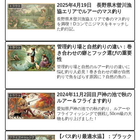
2025年4月19日 長野県木曽川漁
トラウト
協エリアでルアーのマス釣り
長野県木曽川漁協エリアで春のマス釣り
を満喫！Dコンでニジマスをキャッチし
た釣行記。
管理釣り場と自然釣りの違い：巻
トラウト
き合わせの癖とフック選びの重要
性
管理釣り場と自然のルアー釣りの違いに
悩む釣り人必見！巻き合わせの癖が自然
釣りで魚をばらす原因に？自然の魚の口
に適した合わせ方を紹介し、失敗を減ら
す方法を解説します。
2024年11月2回目戸神の池で秋の
トラウト
ルアー＆フライます釣り
愛知県戸神の池での秋の釣り。ルアーや
フライフィッシングで挑戦し50cm級の大
物も釣り上げました！
【バス釣り最適水温】：ブラック
フライフィッシング