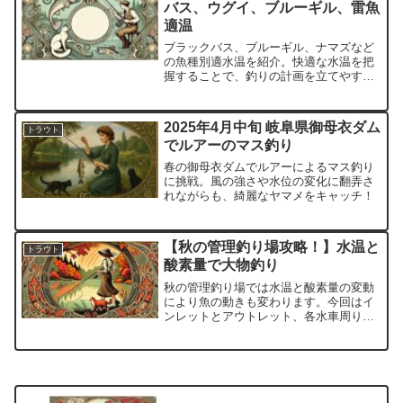
バス、ウグイ、ブルーギル、雷魚
適温
ブラックバス、ブルーギル、ナマズなど
の魚種別適水温を紹介。快適な水温を把
握することで、釣りの計画を立てやすく
なり、より良い釣果が期待できます。
2025年4月中旬 岐阜県御母衣ダム
トラウト
でルアーのマス釣り
春の御母衣ダムでルアーによるマス釣り
に挑戦。風の強さや水位の変化に翻弄さ
れながらも、綺麗なヤマメをキャッチ！
【秋の管理釣り場攻略！】水温と
トラウト
酸素量で大物釣り
秋の管理釣り場では水温と酸素量の変動
により魚の動きも変わります。今回はイ
ンレットとアウトレット、各水車周りで
の魚の動きや釣果の違いを徹底チェッ
ク。大物を狙うためのポイント選びや釣
り方の工夫を紹介します！