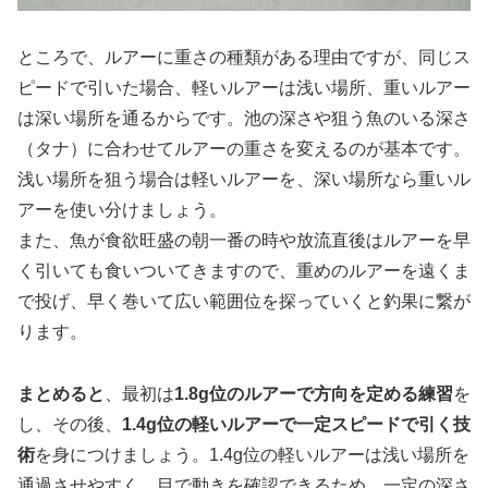
ところで、ルアーに重さの種類がある理由ですが、同じス
ピードで引いた場合、軽いルアーは浅い場所、重いルアー
は深い場所を通るからです。池の深さや狙う魚のいる深さ
（タナ）に合わせてルアーの重さを変えるのが基本です。
浅い場所を狙う場合は軽いルアーを、深い場所なら重いル
アーを使い分けましょう。
また、魚が食欲旺盛の朝一番の時や放流直後はルアーを早
く引いても食いついてきますので、重めのルアーを遠くま
で投げ、早く巻いて広い範囲位を探っていくと釣果に繋が
ります。
まとめると
、最初は
1.8g位のルアーで方向を定める練習
を
し、その後、
1.4g位の軽いルアーで一定スピードで引く技
術
を身につけましょう。1.4g位の軽いルアーは浅い場所を
通過させやすく、目で動きを確認できるため、一定の深さ