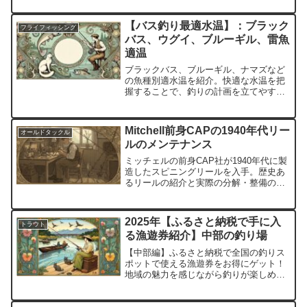
ポイントをまとめました。
【バス釣り最適水温】：ブラック
フライフィッシング
バス、ウグイ、ブルーギル、雷魚
適温
ブラックバス、ブルーギル、ナマズなど
の魚種別適水温を紹介。快適な水温を把
握することで、釣りの計画を立てやすく
なり、より良い釣果が期待できます。
Mitchell前身CAPの1940年代リー
オールドタックル
ルのメンテナンス
ミッチェルの前身CAP社が1940年代に製
造したスピニングリールを入手。歴史あ
るリールの紹介と実際の分解・整備の様
子を解説。
2025年【ふるさと納税で手に入
トラウト
る漁遊券紹介】中部の釣り場
【中部編】ふるさと納税で全国の釣りス
ポットで使える漁遊券をお得にゲット！
地域の魅力を感じながら釣りが楽しめる
特典として大注目。全国のふるさと納税
で手に入る漁遊券を紹介します。