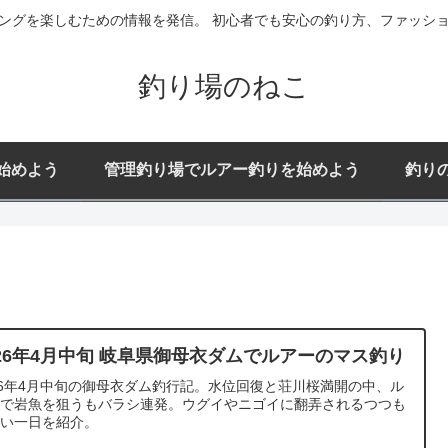
ングを楽しむための情報を発信。 初心者でも安心の釣り方、ファッシ
釣り場のねこ
始めよう
管理釣り場でルアー釣りを始めよう
釣り
026年4月中旬 岐阜県御母衣ダムでルアーのマス釣り
26年4月中旬の御母衣ダム釣行記。水位回復と荘川桜満開の中、ル
ーで岩魚を狙うもバラシ連発。ウグイやニゴイに翻弄されるつつも
しい一日を紹介。