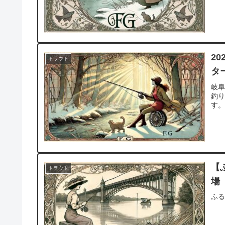
2
トラウト
タ
岐阜
釣
す
【
トラウト
場
ふ