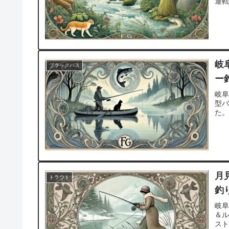
運
岐
ブラックバス
ー
岐阜
型
た
月
トラウト
釣
岐
＆
ス