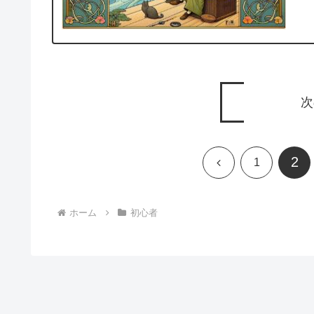
次
2
前
1
へ
ホーム
初心者