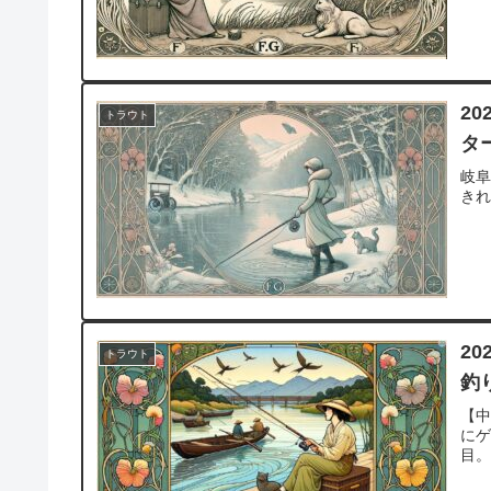
2
トラウト
タ
岐
き
2
トラウト
釣
【
に
目