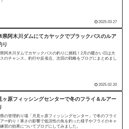
転！
2025.03.27
阜県阿木川ダムにてカヤックでブラックバスのルア
釣り
県阿木川ダムでカヤックバスの釣りに挑戦！2月の暖かい日は大
バスのチャンス。釣行や反省点、次回の戦略をブログにまとめまし
。
2025.02.20
見ヶ原フィッシングセンターで冬のフライ＆ルアー
り
阜県の管理釣り場「月見ヶ原フィッシングセンター」で冬のフライ
ルアー釣り！寒さの影響で低活性の魚を釣った様子やフライのキャ
ト練習の効果についてブログにしてみました。