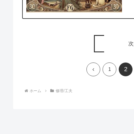
次
2
前
1
へ
ホーム
修理/工夫