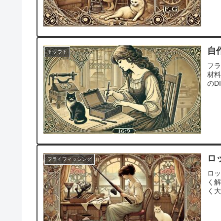
自
トラウト
フ
材
のD
ロ
フライフィッシング
ロ
く
く