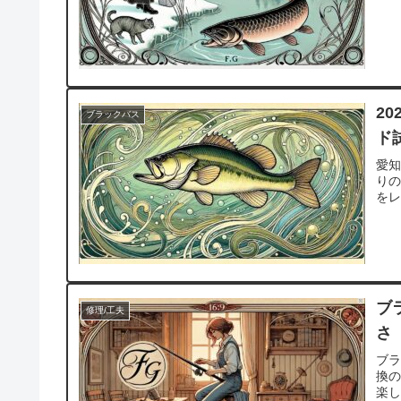
2
ブラックバス
ド
愛
り
を
ブ
修理/工夫
さ
ブラ
換
楽