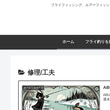
フライフィッシング、ルアーフィッシ
ホーム
フライ釣りを
修理/工夫
A
オールドタックル
AB
週