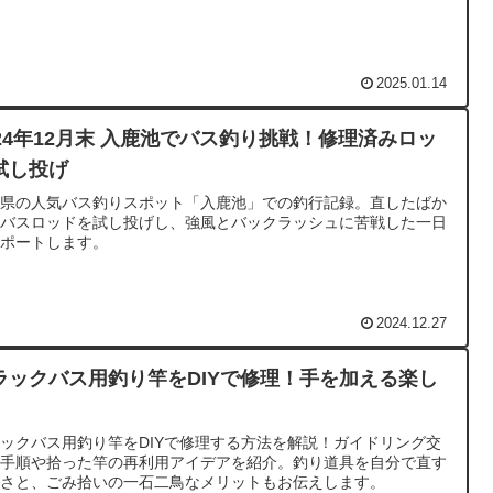
2025.01.14
024年12月末 入鹿池でバス釣り挑戦！修理済みロッ
試し投げ
知県の人気バス釣りスポット「入鹿池」での釣行記録。直したばか
のバスロッドを試し投げし、強風とバックラッシュに苦戦した一日
レポートします。
2024.12.27
ラックバス用釣り竿をDIYで修理！手を加える楽し
ックバス用釣り竿をDIYで修理する方法を解説！ガイドリング交
の手順や拾った竿の再利用アイデアを紹介。釣り道具を自分で直す
しさと、ごみ拾いの一石二鳥なメリットもお伝えします。