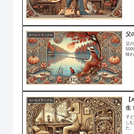
父
オールドタックル
父の
50
味
【
オールドタックル
生
子ど
し
た